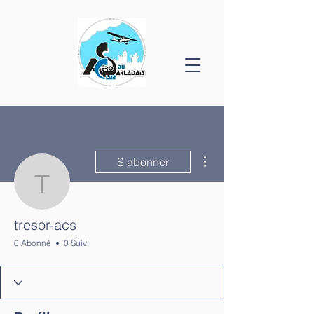
Plus d'actions
S'abonner
tresor-acs
tresor-acs
0 Abonné
0 Suivi