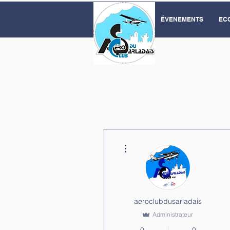
ÉVENEMENTS
ECO
Plus d'actions
aeroclubdusarladais
Administrateur