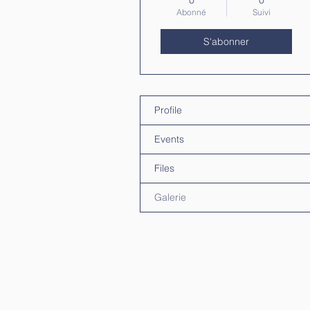
0
0
Abonné
Suivi
S'abonner
Profile
Events
Files
Galerie