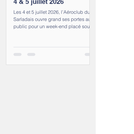
4 & 5 juillet 2026
Les 4 et 5 juillet 2026, l’Aéroclub du
Sarladais ouvre grand ses portes au
public pour un week-end placé sous
le signe de la passion, de la
découverte et du partage. Durant ces
deux journées exceptionnelles, nous
vous invitons à plonger au cœur de
l’aviation de loisir, un univers fascinant
qui constitue bien souvent la première
étape vers les métiers de
l’aéronautique. Pilotes, aéromodélistes
et membres du club seront présents
pour échanger avec vous, vous
présenter nos activ