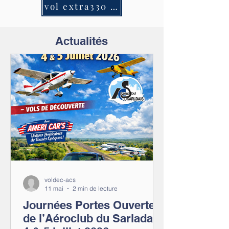
vol extra330 sarlat vue du cockpit
Actualités
voldec-acs
11 mai
2 min de lecture
Journées Portes Ouvertes
de l’Aéroclub du Sarladais